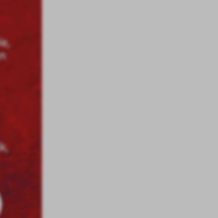
a
kom
z
ci