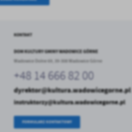
KONTAKT
DOM KULTURY GMINY WADOWICE GÓRNE
Wadowice Dolne 69, 39-308 Wadowice Górne
+48 14 666 82 00
dyrektor@kultura.wadowicegorne.pl
instruktorzy@kultura.wadowicegorne.pl
FORMULARZ KONTAKTOWY