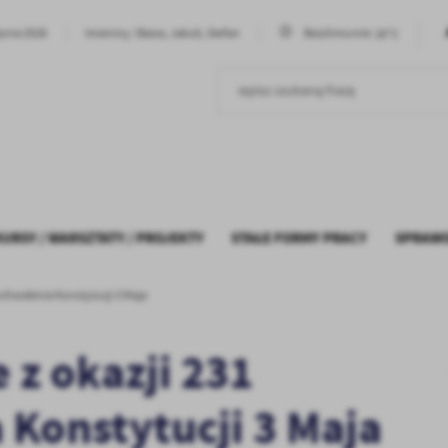
26°C
rpnia 2026
Imieniny: Sława, Jakub, Stefan
Bezchmurnie
URSY / WARSZTATY / PROJEKTY
STAŁE FORMY PRACY
SPRAW
uchwalenia Konstytucji 3 Maja
POLITYKA PRYWATNOŚCI
MATERIA
K
E
 z okazji 231
 Konstytucji 3 Maja