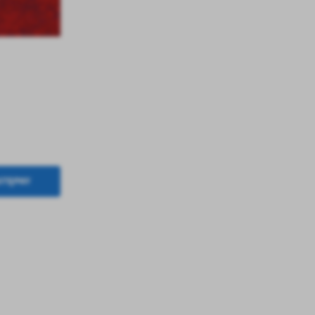
.
a
w
STĘPNY