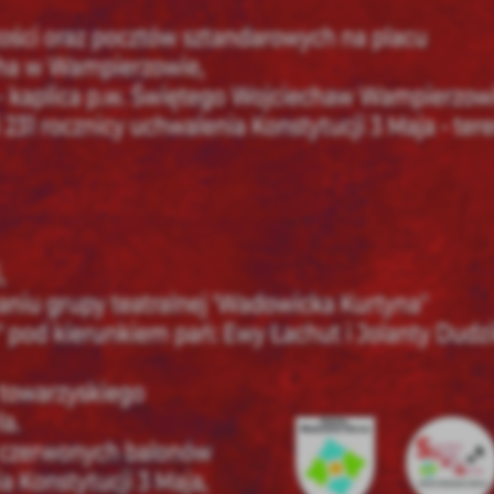
stawienia
anujemy Twoją prywatność. Możesz zmienić ustawienia cookies lub zaakceptować je
zystkie. W dowolnym momencie możesz dokonać zmiany swoich ustawień.
iezbędne
ezbędne pliki cookies służą do prawidłowego funkcjonowania strony internetowej i
ożliwiają Ci komfortowe korzystanie z oferowanych przez nas usług.
iki cookies odpowiadają na podejmowane przez Ciebie działania w celu m.in. dostosowani
ęcej
oich ustawień preferencji prywatności, logowania czy wypełniania formularzy. Dzięki pli
okies strona, z której korzystasz, może działać bez zakłóceń.
unkcjonalne i personalizacyjne
go typu pliki cookies umożliwiają stronie internetowej zapamiętanie wprowadzonych prze
ebie ustawień oraz personalizację określonych funkcjonalności czy prezentowanych treści.
ięki tym plikom cookies możemy zapewnić Ci większy komfort korzystania z funkcjonalnoś
ęcej
ZAPISZ WYBRANE
szej strony poprzez dopasowanie jej do Twoich indywidualnych preferencji. Wyrażenie
ody na funkcjonalne i personalizacyjne pliki cookies gwarantuje dostępność większej ilości
nkcji na stronie.
ODRZUĆ WSZYSTKIE
nalityczne
alityczne pliki cookies pomagają nam rozwijać się i dostosowywać do Twoich potrzeb.