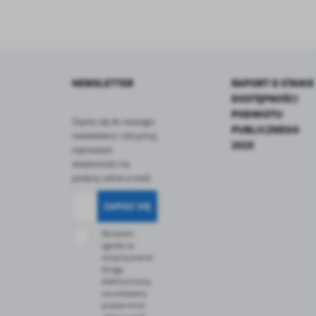
NEWSLETTER
RAPORT O STANIE
DOSTĘPNOŚCI
PODMIOTU
Zapisz się do naszego
PUBLICZNEGO
newslettera i otrzymuj
2025
najnowsze
wiadomości na
podany adres e-mail
Wyrażam
zgodę na
otrzymywanie
drogą
elektroniczną
na wskazany
przeze mnie