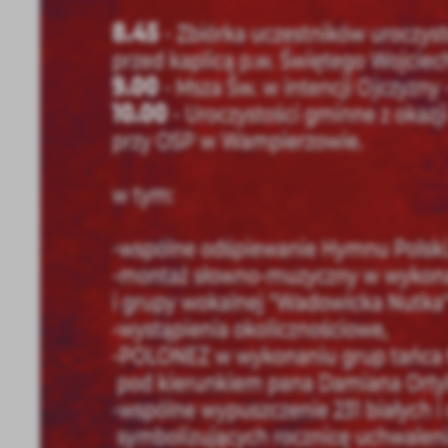
U
Sz
ws
N
Ni
um
Pl
Wi
Tw
co
F
Te
Ci
Dz
Wi
na
zg
fu
A
An