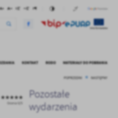
OZDANIA
KONTAKT
RODO
MATERIAŁY DO POBRANIA
POPRZEDNI
NASTĘPNY
ŁY DO POBRANIA
LAUZULA - KORESPONDENCJA
LEKTRONICZNA
Pozostałe
wydarzenia
Ocena 0/5