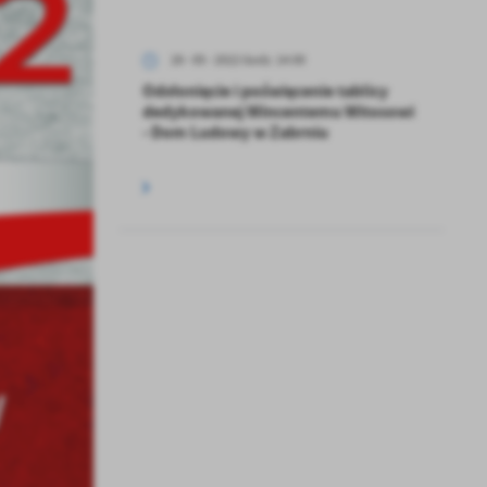
28 - 05 - 2022 Godz. 14:00
Odsłonięcie i poświęcenie tablicy
dedykowanej Wincentemu Witosowi
- Dom Ludowy w Zabrniu