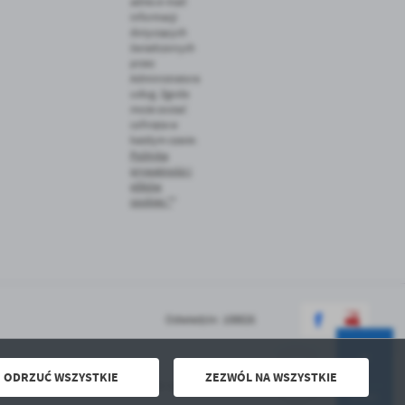
adres e-mail
informacji
dotyczących
świadczonych
przez
Administratora
usług. Zgoda
może zostać
cofnięta w
każdym czasie.
Polityka
prywatności i
plików
cookies *
*
Odwiedzin: 108826
ODRZUĆ WSZYSTKIE
ZEZWÓL NA WSZYSTKIE
Powered by
2ClickPortal® - Portale nowej generacji
DO GÓRY