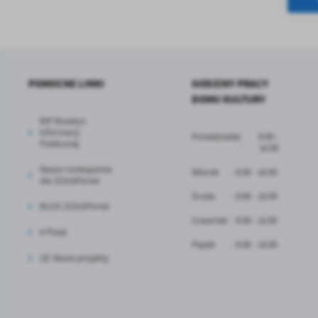
POMOCNE LINKI
GODZINY PRACY
DOMU KULTURY
BIP Biuletyn
Informacji
Poniedziałek
8:00 -
Publicznej
16:00
Nasze rozwiązania
Wtorek
8:00 - 16:00
dla 2ClickPortal
Środa
8:00 - 16:00
BLOG 2ClickPortal
Czwartek
8:00 - 16:00
e-Puap
Piątek
8:00 - 16:00
UE Nasze projekty