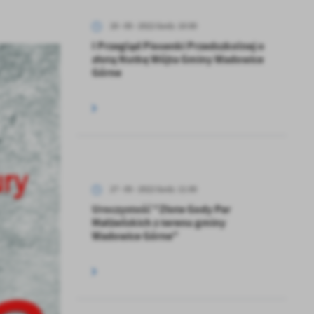
20 - 05 - 2022 Godz. 10:00
I Przegląd Piosenki Przedszkolnej o
złotą Nutkę Wójta Gminy Wadowice
Górne
27 - 05 - 2022 Godz. 11:00
Uroczystość "Złote Gody Par
Małżeńskich z terenu gminy
Wadowice Górne"